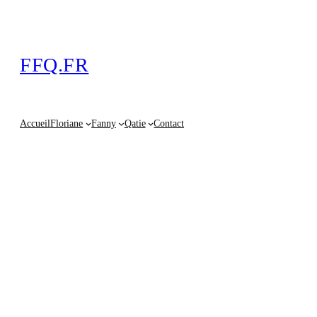
FFQ.FR
Accueil
Floriane
Fanny
Qatie
Contact