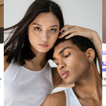
C
C
s
s
Qu
.
so