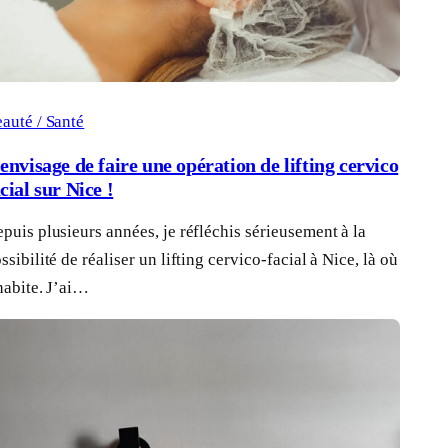
auté / Santé
envisage de faire une opération de lifting cervico
cial sur Nice !
puis plusieurs années, je réfléchis sérieusement à la
ssibilité de réaliser un lifting cervico-facial à Nice, là où
habite. J’ai…