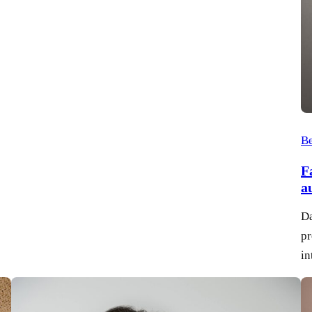
Be
F
a
Da
pr
in