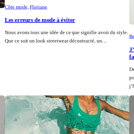
Côte mode
, 
Floriane
Les erreurs de mode à éviter
Nous avons tous une idée de ce que signifie avoir du style.
Be
Que ce soit un look streetwear décontracté, un…
J’
fa
De
po
j’