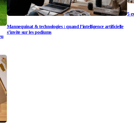
5 e
Mannequinat & technologies : quand l’intelligence artificielle
s’invite sur les podiums
eu