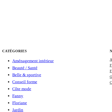
CATÉGORIES
A
Aménagement intérieur
F
Beauté / Santé
F
Belle & sportive
Q
Conseil forme
C
Côte mode
Fanny
Floriane
Jardin