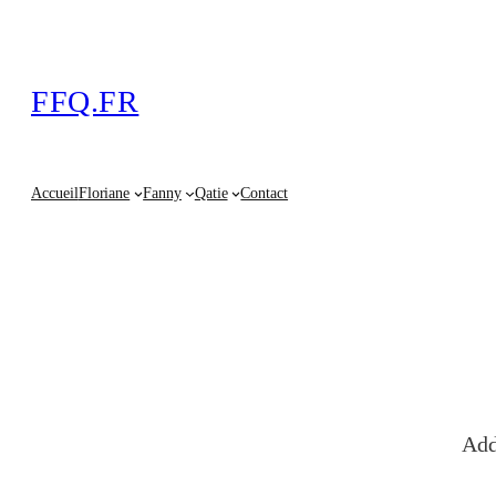
FFQ.FR
Accueil
Floriane
Fanny
Qatie
Contact
Add