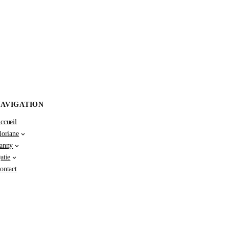
NAVIGATION
ccueil
loriane
anny
atie
ontact