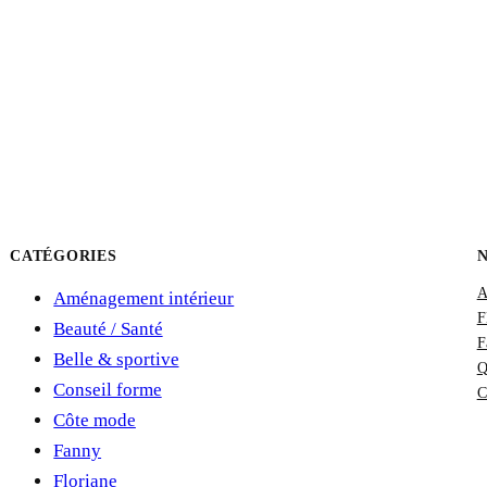
CATÉGORIES
A
Aménagement intérieur
F
Beauté / Santé
F
Belle & sportive
Q
Conseil forme
C
Côte mode
Fanny
Floriane