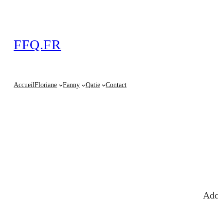
FFQ.FR
Accueil
Floriane
Fanny
Qatie
Contact
Add