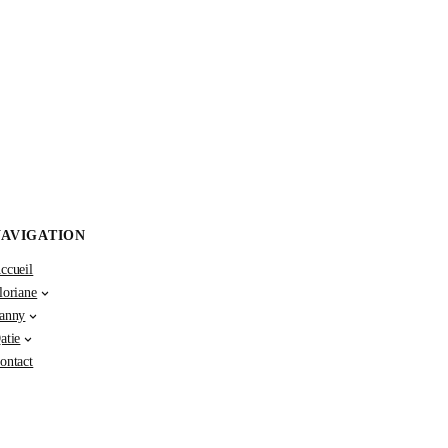
NAVIGATION
ccueil
loriane
anny
atie
ontact