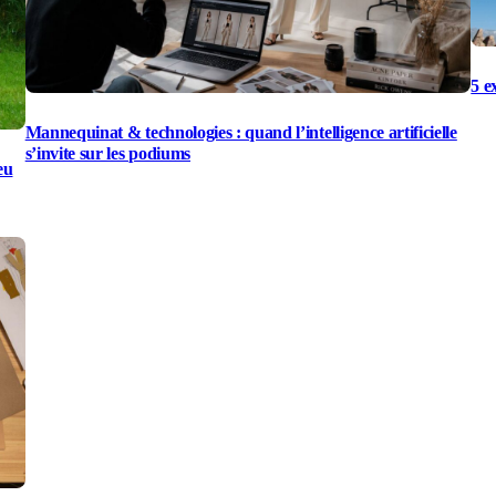
5 e
Mannequinat & technologies : quand l’intelligence artificielle
s’invite sur les podiums
eu