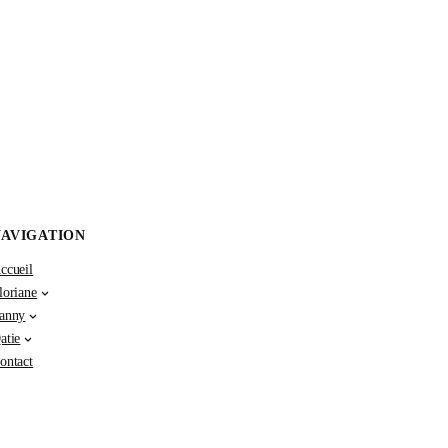
NAVIGATION
ccueil
loriane
anny
atie
ontact