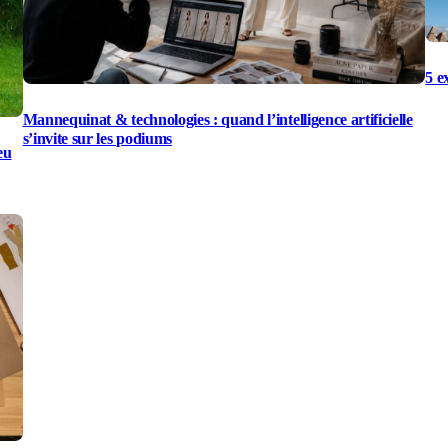
5 e
Mannequinat & technologies : quand l’intelligence artificielle
s’invite sur les podiums
eu