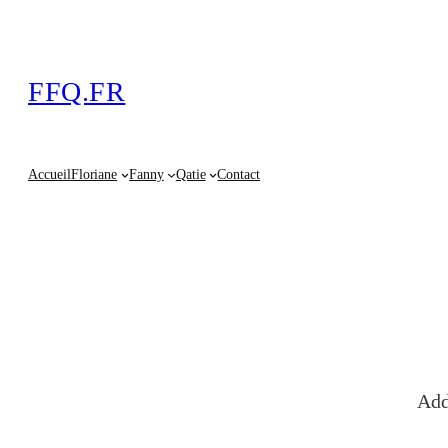
FFQ.FR
Accueil
Floriane
Fanny
Qatie
Contact
Add