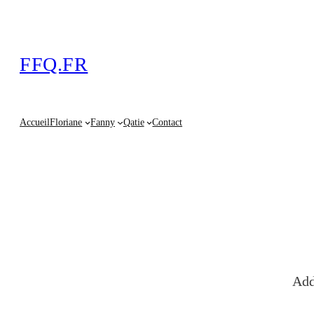
FFQ.FR
Accueil
Floriane
Fanny
Qatie
Contact
Add