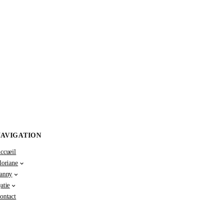
NAVIGATION
ccueil
loriane
anny
atie
ontact