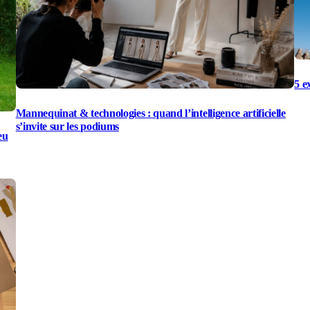
5 e
Mannequinat & technologies : quand l’intelligence artificielle
s’invite sur les podiums
eu